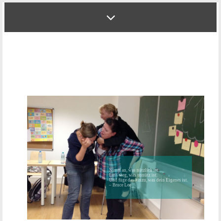
Nimm an, was nützlich ist.
Lass weg, was unnütz ist.
Und füge das hinzu, was dein Eigenes ist.
– Bruce Lee